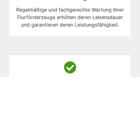
Regelmäßige und fachgerechte Wartung Ihrer
Flurförderzeuge erhöhen deren Lebensdauer
und garantieren deren Leistungsfähigkeit.
UVV- und Gasprüfung
Regelmäßige Überprüfung Ihrer
Flurförderzeuge gemäß der gesetzlichen
Vorgaben erhöht Ihre Sicherheit.