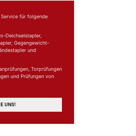
 Service für folgende
o-Deichselstapler,
tapler, Gegengewicht-
ländestapler und
ranprüfungen, Torprüfungen
ngen und Prüfungen von
E UNS!