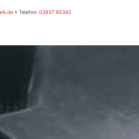
ark.de
• Telefon:
03937 85342