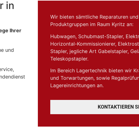
 in
Wir bieten sämtliche Reparaturen und
Produktgruppen im Raum Kyritz an:
ege Ihrer
Hubwagen, Schubmast-Stapler, Elektr
Horizontal-Kommissionierer, Elektros
he und
Stapler, jegliche Art Gabelstapler, Ge
Teleskopstapler.
rvice,
Im Bereich Lagertechnik bieten wir K
undendienst
und Torwartungen, sowie Regalprüfu
Lagereinrichtungen an.
KONTAKTIEREN SI